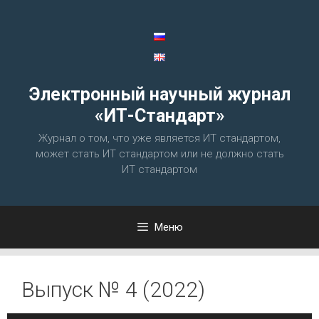
Перейти
к
содержимому
Электронный научный журнал
«ИТ-Стандарт»
Журнал о том, что уже является ИТ стандартом,
может стать ИТ стандартом или не должно стать
ИТ стандартом
Меню
Выпуск № 4 (2022)