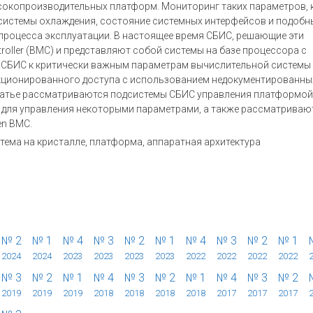
сокопроизводительных платформ. Мониторинг таких параметров, 
 системы охлаждения, состояние системных интерфейсов и подобн
 процесса эксплуатации. В настоящее время СБИС, решающие эти
roller (BMC) и представляют собой системы на базе процессора с
 СБИС к критически важным параметрам вычислительной системы
нкционированного доступа с использованием недокументированны
татье рассматриваются подсистемы СБИС управления платформой
 для управления некоторыми параметрами, а также рассматриваю
en BMC.
тема на кристалле, платформа, аппаратная архитектура
№ 2
№ 1
№ 4
№ 3
№ 2
№ 1
№ 4
№ 3
№ 2
№ 1
2024
2024
2023
2023
2023
2023
2022
2022
2022
2022
№ 3
№ 2
№ 1
№ 4
№ 3
№ 2
№ 1
№ 4
№ 3
№ 2
2019
2019
2019
2018
2018
2018
2018
2017
2017
2017