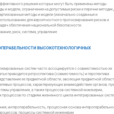
 эффективного решения которых могут быть применены методы
ы и модели, ограничения на допустимые риски и перечни методик 
артизованные методы и модели (изначально созданные и
 использованию для вероятностного прогнозирования рисков и
задач обеспечения национальной безопасности.
вание, риск, система, управление
ОПЕРАБЕЛЬНОСТИ ВЫСОКОТЕХНОЛОГИЧНЫХ
изированных систем часто ассоциируется с совместимостью их
татье приводится ретроспектива (совместимость) и перспектива
редставление ее предметной области, эволюция предметной облас
елевых процессов, характеризующих взаимодействие органов, пу
стемы управления, а также процессов системной инженерии,
 процессов по стадиям жизненного цикла интегрированных сист
ния, интероперабельность, процессная основа интероперабельно
 процессов, процессы системной инженерии