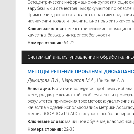
Сетецентрические информационнноуправляющие сис
зарубежных и отечественных документов по обесп
Применение данного стандарта в практику создания
назначения позволит значительно повысить качест
Ключевые слова:
сетецентрические информационно
качества, барьеры интероперабельности
Номера страниц:
64-72.
Системный анализ, управление и обработка ин
МЕТОДЫ РЕШЕНИЯ ПРОБЛЕМЫ ДИСБАЛАНСА
Демидова Л.А., Шаршатов М.А., Шыхыев А.А.
Аннотация:
В статье исследуется проблема дисбала
методов для решения этой проблемы. Были проведен
результатов применения трех методов: увеличение 
качества моделей использовались метрики Accuracy, P
метрик ROC AUC и PR AUC в случае с несбалансиров
Ключевые слова:
машинное обучение, классификац
Номера страниц:
22-33.