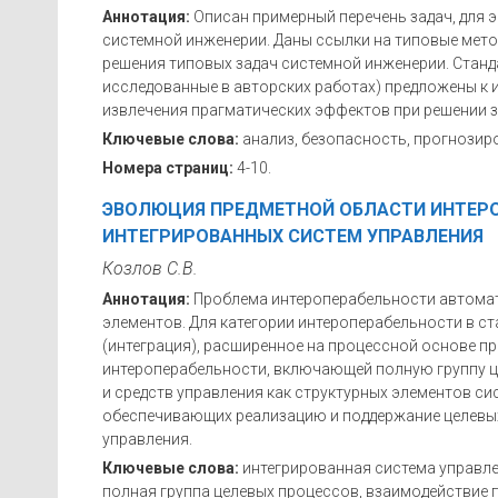
Аннотация:
Описан примерный перечень задач, для
системной инженерии. Даны ссылки на типовые метод
решения типовых задач системной инженерии. Станд
исследованные в авторских работах) предложены к
извлечения прагматических эффектов при решении 
Ключевые слова:
анализ, безопасность, прогнозиро
Номера страниц:
4-10.
ЭВОЛЮЦИЯ ПРЕДМЕТНОЙ ОБЛАСТИ ИНТЕР
ИНТЕГРИРОВАННЫХ СИСТЕМ УПРАВЛЕНИЯ
Козлов С.В.
Аннотация:
Проблема интероперабельности автомат
элементов. Для категории интероперабельности в с
(интеграция), расширенное на процессной основе п
интероперабельности, включающей полную группу ц
и средств управления как структурных элементов си
обеспечивающих реализацию и поддержание целевых
управления.
Ключевые слова:
интегрированная система управле
полная группа целевых процессов, взаимодействие