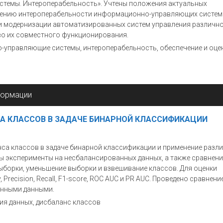
темы. Интероперабельность». Учтены положения актуальных
ечению интероперабельности информационно-управляющих систем
 и модернизации автоматизированных систем управления различн
во их совместного функционирования.
-управляющие системы, интероперабельность, обеспечение и оце
формации
 КЛАССОВ В ЗАДАЧЕ БИНАРНОЙ КЛАССИФИКАЦИИ
нса классов в задаче бинарной классификации и применение разл
ы эксперименты на несбалансированных данных, а также сравнени
выборки, уменьшение выборки и взвешивание классов. Для оценки
recision, Recall, F1-score, ROC AUC и PR AUC. Проведено сравнени
анными данными.
ия данных, дисбаланс классов