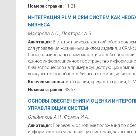
Номера страниц:
11-21.
ИНТЕГРАЦИЯ PLM И CRM СИСТЕМ КАК НЕ
БИЗНЕСА
Макарова А.С., Полторак А.В.
Аннотация:
В статье приведен краткий обзор совр
для управления жизненным циклом изделия, и CRM-с
Проанализированы возможности и особенности сист
единое информационное пространство информацион
бизнеспроцессов на примере существующих компа
конкурентоспособности бизнеса с помощью исполь
Ключевые слова:
интеграция, среда интеграции, PL
Номера страниц:
48-57.
ОСНОВЫ ОБЕСПЕЧЕНИЯ И ОЦЕНКИ ИНТЕРО
УПРАВЛЯЮЩИХ СИСТЕМ
Олейников А.Я., Фомин И.А.
Аннотация:
Приведены основные положения по обес
информационно-управляющих системах, закрепленны