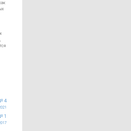
как
ых
х
,
тся
№ 4
2021
№ 1
2017