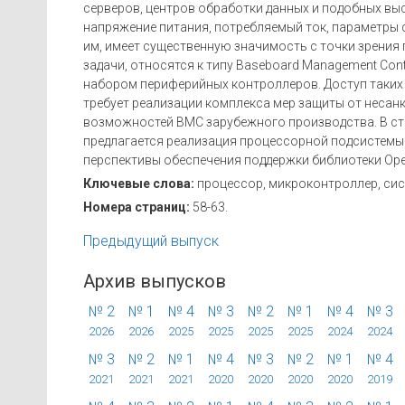
серверов, центров обработки данных и подобных вы
напряжение питания, потребляемый ток, параметры
им, имеет существенную значимость с точки зрения
задачи, относятся к типу Baseboard Management Cont
набором периферийных контроллеров. Доступ таких
требует реализации комплекса мер защиты от неса
возможностей BMC зарубежного производства. В с
предлагается реализация процессорной подсистемы
перспективы обеспечения поддержки библиотеки Op
Ключевые слова:
процессор, микроконтроллер, сис
Номера страниц:
58-63.
Предыдущий выпуск
Архив выпусков
№ 2
№ 1
№ 4
№ 3
№ 2
№ 1
№ 4
№ 3
2026
2026
2025
2025
2025
2025
2024
2024
№ 3
№ 2
№ 1
№ 4
№ 3
№ 2
№ 1
№ 4
2021
2021
2021
2020
2020
2020
2020
2019