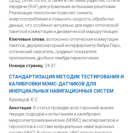
(ЦОД), сетях 5G/6G, а также в системах радиочастотной
передачи (RoF) для управления антенными решетками.
Реализация технологии позволит снизить
энергопотребление и повысить скорость обработки
данных, что особенно актуально для задач оптической
пакетной коммутации и динамической маршрутизации.
Ключевые слова:
волоконно-оптическая коммутация
пакетов, двухрезонаторный интерферометр Фабри-Перо,
оптический смеситель, градиент показателя
преломления, дробное лямбда-переключение.
Номера страниц:
24-37.
СТАНДАРТИЗАЦИЯ МЕТОДИК ТЕСТИРОВАНИЯ И
КАЛИБРОВКИ МЭМС-ДАТЧИКОВ ДЛЯ
ИНЕРЦИАЛЬНЫХ НАВИГАЦИОННЫХ СИСТЕМ
Кузнецов К.С.
Аннотация:
В статье проведён всесторонний анализ
текущих подходов к испытаниям и калибровке
микроэлектромеханических (МЭМС) акселерометров и
гироскопов в составе инерциальных навигационных
систем (ИНС). В свою очередь, ИНС используются в