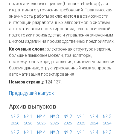
подхода «человек в цикле» (human-in-the-loop) для
итеративного уточнения требований. Практическая
значимость работы заключается в возможности
интеграции разработанных алгоритмов в системы
автоматизации проектирования, технологической
подготовки производства и управления жизненным
циклом изделий на производственных предприятиях.
Ключевые слова:
электронная структура изделия,
большие языковые модели, трансляторы,
промежуточные представления, системы управления
базами данных, структурированный язык запросов,
автоматизация проектирования
Номера страниц:
124-137.
Предыдущий выпуск
Архив выпусков
№ 2
№ 1
№ 4
№ 3
№ 2
№ 1
№ 4
№ 3
2026
2026
2025
2025
2025
2025
2024
2024
№ 2
№ 1
№ 4
№ 3
№ 2
№ 1
№ 4
№ 3