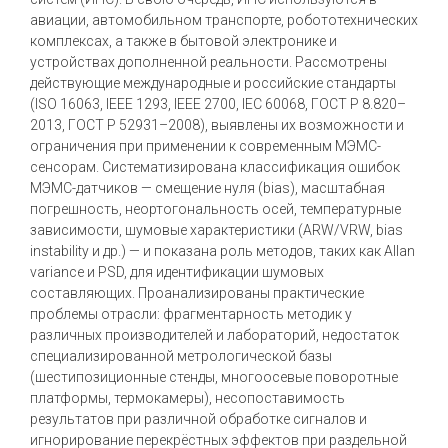
авиации, автомобильном транспорте, робототехнических
комплексах, а также в бытовой электронике и
устройствах дополненной реальности. Рассмотрены
действующие международные и российские стандарты
(ISO 16063, IEEE 1293, IEEE 2700, IEC 60068, ГОСТ Р 8.820–
2013, ГОСТ Р 52931–2008), выявлены их возможности и
ограничения при применении к современным МЭМС-
сенсорам. Систематизирована классификация ошибок
МЭМС-датчиков — смещение нуля (bias), масштабная
погрешность, неортогональность осей, температурные
зависимости, шумовые характеристики (ARW/VRW, bias
instability и др.) — и показана роль методов, таких как Allan
variance и PSD, для идентификации шумовых
составляющих. Проанализированы практические
проблемы отрасли: фрагментарность методик у
различных производителей и лабораторий, недостаток
специализированной метрологической базы
(шестипозиционные стенды, многоосевые поворотные
платформы, термокамеры), несопоставимость
результатов при различной обработке сигналов и
игнорирование перекрёстных эффектов при раздельной