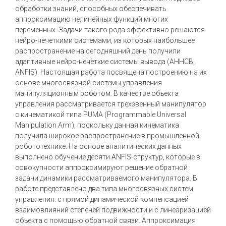
обработки знаний, способных обеспечивать
аппроксимацию нелинейных функций многих
переменных. Задачи такого рода эффективно решаются
нейро-нечеткими системами, из которых наибольшее
распространение на сегодняшний день получили
адаптивные нейро-нечёткие системы вывода (АННСВ,
ANFIS). Настоящая работа посвящена построению на их
основе многосвязной системы управления
манипуляционным роботом. В качестве объекта
управления рассматривается трехзвенный манипулятор
с кинематикой типа PUMA (Programmable Universal
Manipulation Arm), поскольку данная кинематика
получила широкое распространение в промышленной
робототехнике. На основе аналитических данных
выполнено обучение десяти ANFIS-структур, которые в
совокупности аппроксимируют решение обратной
задачи динамики рассматриваемого манипулятора. В
работе представлено два типа многосвязных систем
управления: с прямой динамической компенсацией
взаимовлияний степеней подвижности и с линеаризацией
объекта с помощью обратной связи. Аппроксимация