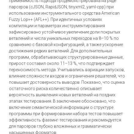
применимость подхода продемонстрирована на ряде
парсеров (cJSON, RapidJSON, tinyxml2, yaml-cpp) при
использовании инструментального средства American
Fuzzy Lop++ (AFL++). При идентичных условиях
компиляции и параметрах инструментирования
зафиксировано устойчивое увеличение доли покрытых
ветвлений и числа уникальных переходов на 8–10 % по
сравнению с базовой конфигурацией, а также ускорение
достижения редких ветвлений. Для дополнительных
программ, обрабатывающих структурированные данные,
прирост составил около 11–13 %, что подтверждает
переносимость метода. Учитывались вариации запусков,
влияние сложности входов и ограничения решателей, что
повышает достоверность выводов. Показано, что оценка
остаточного риска количественно описывает
вероятность выявления новых ветвлений на поздних
этапах тестирования. В заключение обосновано, что
включение семантической информации о структуре
программы при формировании набора тестов повышает
эффективность фаззинг-тестирования и рекомендуется
для парсеров глубоко вложенных и грамматически
насыщенных форматов.