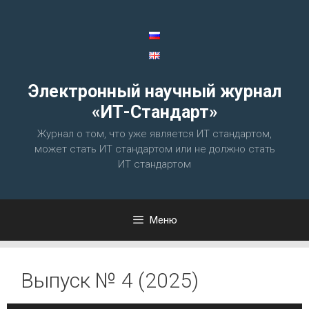
Перейти
к
содержимому
Электронный научный журнал
«ИТ-Стандарт»
Журнал о том, что уже является ИТ стандартом,
может стать ИТ стандартом или не должно стать
ИТ стандартом
Меню
Выпуск № 4 (2025)