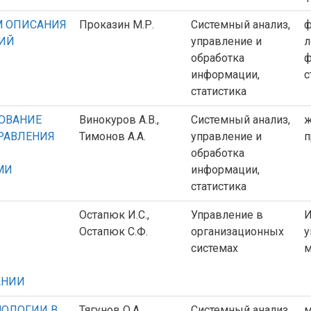
 ОПИСАНИЯ
Проказин М.Р.
Системный анализ,
ф
ИЙ
управление и
л
обработка
ф
информации,
с
статистика
ОВАНИЕ
Винокуров А.В.,
Системный анализ,
ж
РАВЛЕНИЯ
Тимонов А.А.
управление и
п
обработка
МИ
информации,
статистика
Остапюк И.С.,
Управление в
И
Остапюк С.Ф.
организационных
у
системах
м
АНИИ
НОЛОГИИ В
Тягунов О.А.
Системный анализ,
м