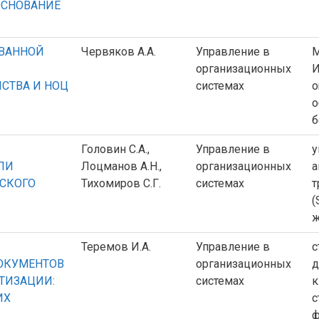
ОСНОВАНИЕ
ВАННОЙ
Червяков А.А.
Управление в
M
организационных
И
СТВА И НОЦ
системах
o
о
б
Головин С.А.,
Управление в
у
ЛИ
Лоцманов А.Н.,
организационных
а
СКОГО
Тихомиров С.Г.
системах
т
(
ж
Теремов И.А.
Управление в
с
ОКУМЕНТОВ
организационных
д
ТИЗАЦИИ:
системах
к
ИХ
с
ф