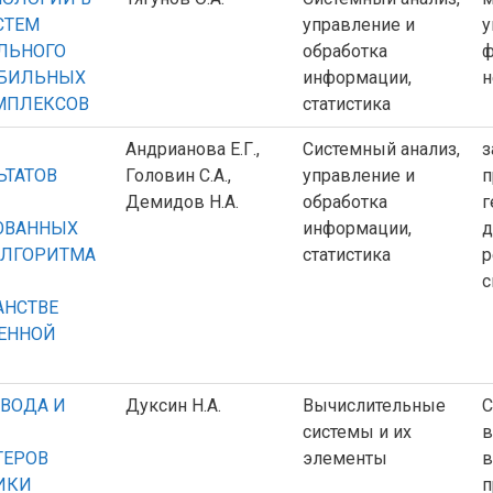
СТЕМ
управление и
у
ЛЬНОГО
обработка
ф
ОБИЛЬНЫХ
информации,
н
МПЛЕКСОВ
статистика
Андрианова Е.Г.,
Системный анализ,
з
ЬТАТОВ
Головин С.А.,
управление и
п
Демидов Н.А.
обработка
г
ОВАННЫХ
информации,
д
АЛГОРИТМА
статистика
р
с
АНСТВЕ
ЕННОЙ
ВОДА И
Дуксин Н.А.
Вычислительные
С
системы и их
в
ТЕРОВ
элементы
в
ИКИ
п