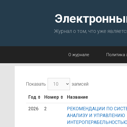
Перейти
к
Электронны
содержимому
Журнал о том, что уже являет
О журнале
Политика 
Показать
записей
Год
Номер
Название
2026
2
РЕКОМЕНДАЦИИ ПО СИС
АНАЛИЗУ И УПРАВЛЕНИЮ
ИНТЕРОПЕРАБЕЛЬНОСТЬЮ.