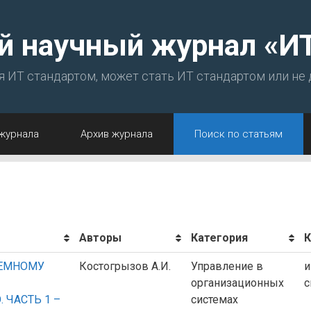
й научный журнал «И
ся ИТ стандартом, может стать ИТ стандартом или не
журнала
Архив журнала
Поиск по статьям
Авторы
Категория
К
ТЕМНОМУ
Костогрызов А.И.
Управление в
и
организационных
с
 ЧАСТЬ 1 –
системах